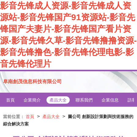
影音先锋成人资源-影音先锋成人资
源站-影音先锋国产91资源站-影音先
锋国产夫妻片-影音先锋国产看片资
源-影音先锋久草-影音先锋撸撸资源-
影音先锋撸色-影音先锋伦理电影-影
音先锋伦理片
阜南創茂信息科技有限公司
首頁
企業簡介
產品大全
聯系我們
企業信息
訪客
>
>
當前位置：
首頁
產品大全
圖公司 創新設計策劃與技術服務的
綜合解決方案