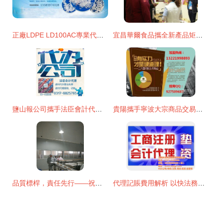
正廠LDPE LD100AC專業代理與軟件開發解決方案
宜昌華爾食品攜全新產品矩陣，閃耀上海中食展
鹽山報公司攜手法臣會計代理 軟件開發賦能企業財稅數字化轉型
貴陽攜手寧波大宗商品交易所，共拓西南市場招商代理與軟件開發新機遇
品質標桿，責任先行——祝賀宜昌華爾食品公司榮膺市食藥監局食品示范企業專題報道
代理記賬費用解析 以快法務為例，價格與服務全揭秘